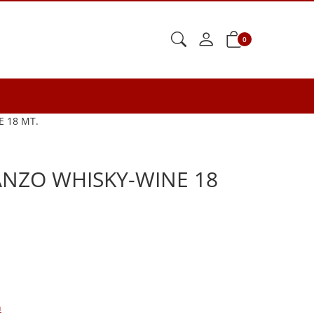
0
 18 MT.
NZO WHISKY-WINE 18
n