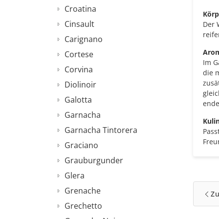
Croatina
Körp
Cinsault
Der 
reif
Carignano
Arom
Cortese
Im G
Corvina
die 
zusät
Diolinoir
gleic
Galotta
ende
Garnacha
Kuli
Garnacha Tintorera
Pass
Freu
Graciano
Grauburgunder
Glera
Grenache
Z
Grechetto