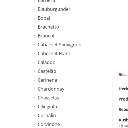
Barbera
Blauburgunder
Bobal
Brachetto
Braucol
Cabarnet Sauvignon
Cabernet Franc
Caladoc
Castelão
Besc
Carinena
Chardonnay
He
Chasselas
Pr
Ciliegiolo
Re
Cornalin
Aus
Corvinone
18 M