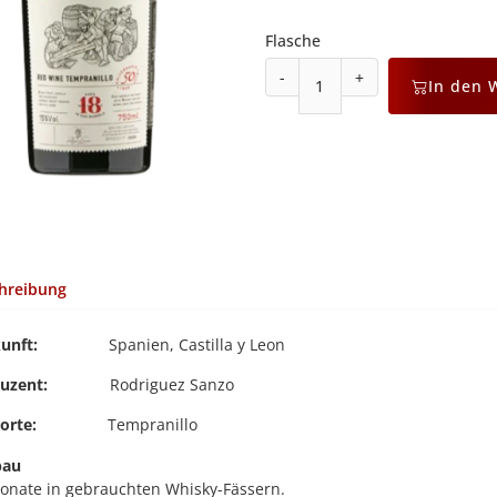
Flasche
-
+
In den 
hreibung
rkunft:
Spanien, Castilla y Leon
oduzent:
Rodriguez Sanzo
bsorte:
Tempranillo
bau
onate in gebrauchten Whisky-Fässern.