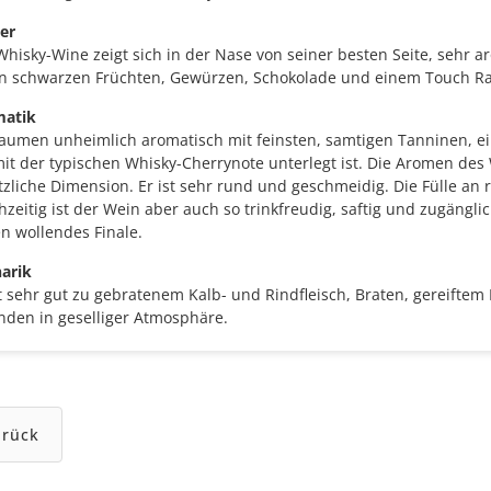
er
Whisky-Wine zeigt sich in der Nase von seiner besten Seite, sehr a
en schwarzen Früchten, Gewürzen, Schokolade und einem Touch R
atik
aumen unheimlich aromatisch mit feinsten, samtigen Tanninen, ein
mit der typischen Whisky-Cherrynote unterlegt ist. Die Aromen de
zliche Dimension. Er ist sehr rund und geschmeidig. Die Fülle an re
hzeitig ist der Wein aber auch so trinkfreudig, saftig und zugängli
n wollendes Finale.
narik
t sehr gut zu gebratenem Kalb- und Rindfleisch, Braten, gereiftem
nden in geselliger Atmosphäre.
urück