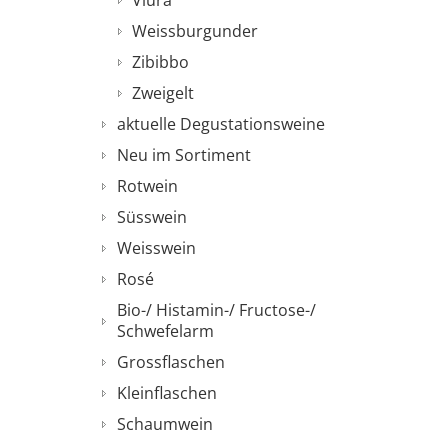
Viura
Weissburgunder
Zibibbo
Zweigelt
aktuelle Degustationsweine
Neu im Sortiment
Rotwein
Süsswein
Weisswein
Rosé
Bio-/ Histamin-/ Fructose-/
Schwefelarm
Grossflaschen
Kleinflaschen
Schaumwein