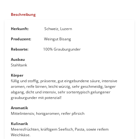
Beschreibung
Herkunft:
Schweiz, Luzern
Produzent:
Weingut Bisang
Rebsorte:
100%
Grauburgunder
Ausbau
Stahltank
Körper
füllig und stoffig, präsente, gut eingebundene säure, intensive
aromen, reife birnen, leicht würzig, sehr geschmeidig, langer
abgang, dicht und intensiv, sehr sortentypisch
gelungener
grauburgunder mit potenzial!
Aromatik
Mittelintensiv, honigaromen, reifer pfirsich
Kulinarik
Meeresfrüchten, kräftigem Seefisch, Pasta, sowie reifem
Weichkäse.