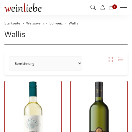
Men
0
Startseite
Weisswein
Schweiz
Wallis
Wallis
Sortierung