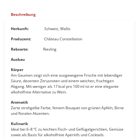
Beschreibung
Herkunft:
Schweiz, Wallis
Produzent:
Château Constellation
Rebsorte:
Riesling
Ausbau
Körper
Am Gaumen zeigt sich eine ausgewogene Frische mit lebendiger
Säure, dezenten Zitrusnoten und einem weichen, fruchtigen
Abgang. Mit weniger als 17 kcal pro 100 ml ist er eine elegante
alkoholfreie Alternative zu Wein.
Aromatik
Zarte strohgelbe Farbe, feinem Bouquet von grünen Äpfeln, Birne
und floralen Akzenten.
Kulinarik
Ideal bei 6–8 °C zu leichten Fisch‑ und Geflügelgerichten, Gemüse
sowie als Basis für alkoholfreie Aperitifs und Cocktails.