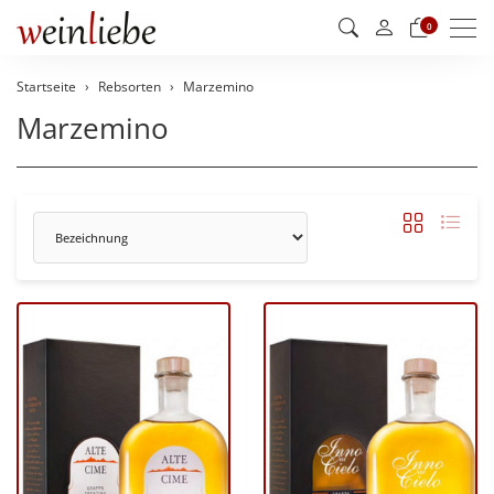
Men
0
Startseite
Rebsorten
Marzemino
Marzemino
Sortierung