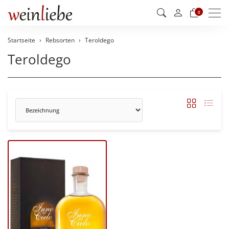
Men
0
Startseite
Rebsorten
Teroldego
Teroldego
Sortierung